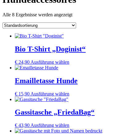
Alle 8 Ergebnisse werden angezeigt
Bio T-Shirt „Doginist“
Dieses
€
24,90
Ausführung wählen
Produkt
weist
mehrere
Emailletasse Hunde
Varianten
auf.
Dieses
€
15,90
Ausführung wählen
Die
Produkt
Optionen
weist
können
mehrere
Gassitasche „FriedaBag“
auf
Varianten
der
auf.
Produktseite
Dieses
€
43,90
Ausführung wählen
Die
gewählt
Produkt
Optionen
werden
weist
können