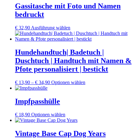
mehrere
Gassitasche mit Foto und Namen
auf
Varianten
der
bedruckt
auf.
Produktseite
Die
gewählt
Optionen
Dieses
€
32,90
Ausführung wählen
werden
können
Produkt
auf
weist
der
mehrere
Produktseite
Varianten
Hundehandtuch| Badetuch |
gewählt
auf.
Duschtuch | Handtuch mit Namen &
werden
Die
Optionen
Pfote personalisiert | bestickt
können
auf
Preisspanne:
Dieses
€
13,90
–
€
34,90
Optionen wählen
der
€ 13,90
Produkt
Produktseite
bis
weist
gewählt
€ 34,90
mehrere
Impfpasshülle
werden
Varianten
auf.
Dieses
€
18,90
Optionen wählen
Die
Produkt
Optionen
weist
können
mehrere
Vintage Base Cap Dog Years
auf
Varianten
der