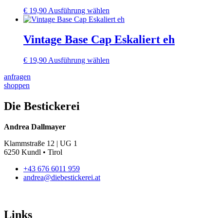
auf.
Produktseite
Dieses
€
19,90
Ausführung wählen
Die
gewählt
Produkt
Optionen
werden
weist
können
mehrere
Vintage Base Cap Eskaliert eh
auf
Varianten
der
auf.
Produktseite
Dieses
€
19,90
Ausführung wählen
Die
gewählt
Produkt
Optionen
werden
anfragen
weist
können
shoppen
mehrere
auf
Varianten
der
auf.
Die Bestickerei
Produktseite
Die
gewählt
Optionen
werden
Andrea Dallmayer
können
auf
Klammstraße 12 | UG 1
der
6250 Kundl • Tirol
Produktseite
gewählt
+43 676 6011 959
werden
andrea@diebestickerei.at
Links