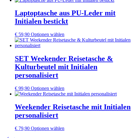
auf
weist
der
mehrere
Laptoptasche aus PU-Leder mit
Produktseite
Varianten
Initialen bestickt
gewählt
auf.
werden
Die
Optionen
Dieses
€
59,90
Optionen wählen
können
Produkt
auf
weist
der
mehrere
Produktseite
Varianten
SET Weekender Reisetasche &
gewählt
auf.
Kulturbeutel mit Initialen
werden
Die
Optionen
personalisiert
können
auf
Dieses
€
99,90
Optionen wählen
der
Produkt
Produktseite
weist
gewählt
mehrere
Weekender Reisetasche mit Initialen
werden
Varianten
personalisiert
auf.
Die
Optionen
Dieses
€
79,90
Optionen wählen
können
Produkt
auf