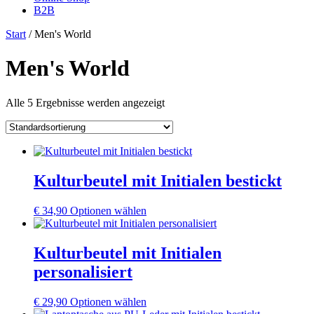
B2B
Start
/ Men's World
Men's World
Alle 5 Ergebnisse werden angezeigt
Kulturbeutel mit Initialen bestickt
Dieses
€
34,90
Optionen wählen
Produkt
weist
mehrere
Kulturbeutel mit Initialen
Varianten
personalisiert
auf.
Die
Optionen
Dieses
€
29,90
Optionen wählen
können
Produkt