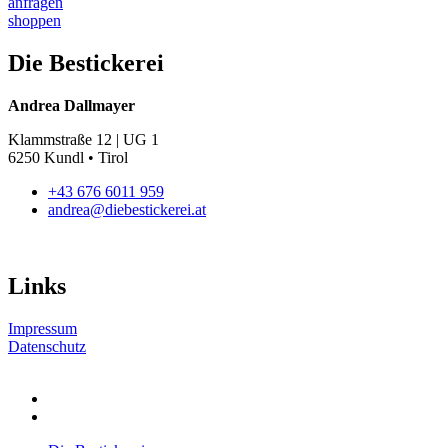
anfragen
weist
der
shoppen
mehrere
Produktseite
Varianten
gewählt
auf.
Die Bestickerei
werden
Die
Optionen
Andrea Dallmayer
können
auf
Klammstraße 12 | UG 1
der
6250 Kundl • Tirol
Produktseite
gewählt
+43 676 6011 959
werden
andrea@diebestickerei.at
Links
Impressum
Datenschutz