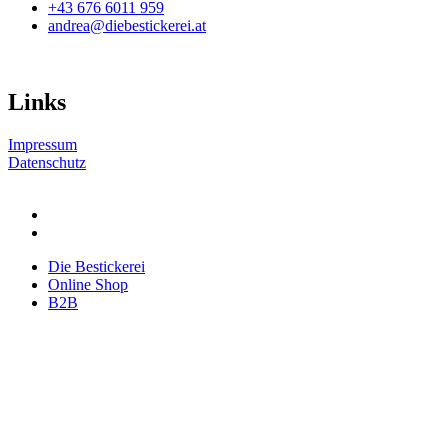
+43 676 6011 959
gewählt
andrea@diebestickerei.at
werden
Links
Impressum
Datenschutz
Die Bestickerei
Online Shop
B2B
Die Bestickerei
Online Shop
B2B
Anfragen