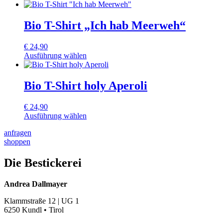
Dieses
Produkt
weist
Bio T-Shirt „Ich hab Meerweh“
mehrere
Varianten
€
24,90
auf.
Ausführung wählen
Die
Dieses
Optionen
Produkt
können
weist
Bio T-Shirt holy Aperoli
auf
mehrere
der
Varianten
Produktseite
€
24,90
auf.
gewählt
Ausführung wählen
Die
werden
Dieses
Optionen
anfragen
Produkt
können
shoppen
weist
auf
mehrere
der
Varianten
Die Bestickerei
Produktseite
auf.
gewählt
Die
werden
Andrea Dallmayer
Optionen
können
Klammstraße 12 | UG 1
auf
6250 Kundl • Tirol
der
Produktseite