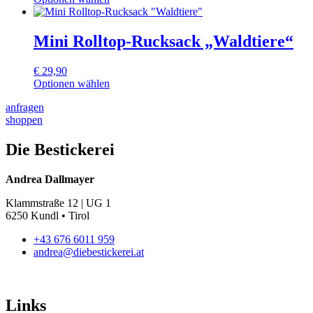
Die
Dieses
Optionen
Produkt
können
weist
Mini Rolltop-Rucksack „Waldtiere“
auf
mehrere
der
Varianten
Produktseite
€
29,90
auf.
gewählt
Optionen wählen
Die
werden
Dieses
Optionen
anfragen
Produkt
können
shoppen
weist
auf
mehrere
der
Varianten
Die Bestickerei
Produktseite
auf.
gewählt
Die
werden
Andrea Dallmayer
Optionen
können
Klammstraße 12 | UG 1
auf
6250 Kundl • Tirol
der
Produktseite
+43 676 6011 959
gewählt
andrea@diebestickerei.at
werden
Links