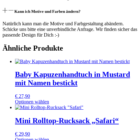
Kann ich Motive und Farben ändern?
Natürlich kann man die Motive und Farbgestaltung abändern.
Schicke uns bitte eine unverbindliche Anfrage. Wir finden sicher das
passende Design für Dich :-)
Ähnliche Produkte
Baby Kapuzenhandtuch in Mustard
mit Namen bestickt
€
27,90
Optionen wählen
Dieses
Produkt
weist
Mini Rolltop-Rucksack „Safari“
mehrere
Varianten
€
29,90
auf.
Optionen wählen