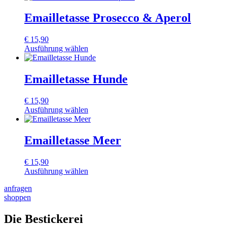
Emailletasse Prosecco & Aperol
€
15,90
Ausführung wählen
Dieses
Produkt
weist
Emailletasse Hunde
mehrere
Varianten
€
15,90
auf.
Ausführung wählen
Die
Dieses
Optionen
Produkt
können
weist
Emailletasse Meer
auf
mehrere
der
Varianten
Produktseite
€
15,90
auf.
gewählt
Ausführung wählen
Die
werden
Dieses
Optionen
anfragen
Produkt
können
shoppen
weist
auf
mehrere
der
Varianten
Die Bestickerei
Produktseite
auf.