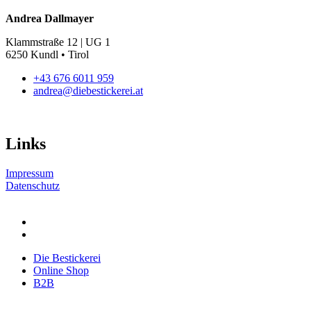
gewählt
Die
werden
Andrea Dallmayer
Optionen
können
Klammstraße 12 | UG 1
auf
6250 Kundl • Tirol
der
Produktseite
+43 676 6011 959
gewählt
andrea@diebestickerei.at
werden
Links
Impressum
Datenschutz
Die Bestickerei
Online Shop
B2B
Die Bestickerei