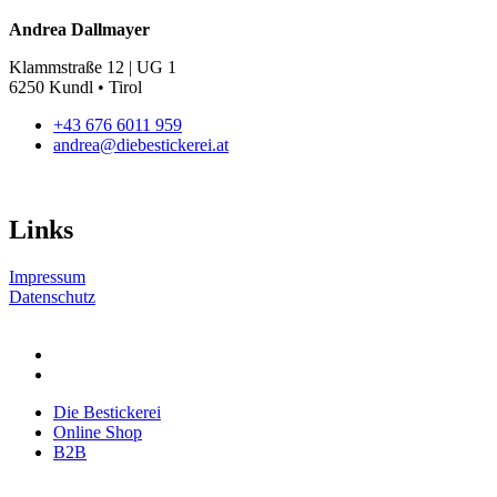
Die
Andrea Dallmayer
Optionen
können
Klammstraße 12 | UG 1
auf
6250 Kundl • Tirol
der
Produktseite
+43 676 6011 959
gewählt
andrea@diebestickerei.at
werden
Links
Impressum
Datenschutz
Die Bestickerei
Online Shop
B2B
Die Bestickerei