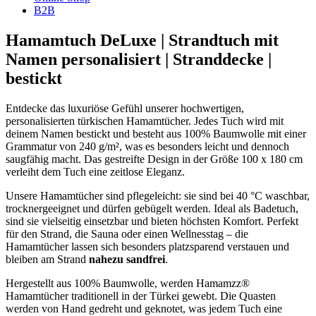
B2B
Hamamtuch DeLuxe | Strandtuch mit
Namen personalisiert | Stranddecke |
bestickt
Entdecke das luxuriöse Gefühl unserer hochwertigen,
personalisierten türkischen Hamamtücher. Jedes Tuch wird mit
deinem Namen bestickt und besteht aus 100% Baumwolle mit einer
Grammatur von 240 g/m², was es besonders leicht und dennoch
saugfähig macht. Das gestreifte Design in der Größe 100 x 180 cm
verleiht dem Tuch eine zeitlose Eleganz.
Unsere Hamamtücher sind pflegeleicht: sie sind bei 40 °C waschbar,
trocknergeeignet und dürfen gebügelt werden. Ideal als Badetuch,
sind sie vielseitig einsetzbar und bieten höchsten Komfort. Perfekt
für den Strand, die Sauna oder einen Wellnesstag – die
Hamamtücher lassen sich besonders platzsparend verstauen und
bleiben am Strand
nahezu sandfrei
.
Hergestellt aus 100% Baumwolle, werden Hamamzz®
Hamamtücher traditionell in der Türkei gewebt. Die Quasten
werden von Hand gedreht und geknotet, was jedem Tuch eine