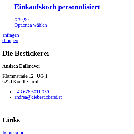
der
weist
Einkaufskorb personalisiert
Produktseite
mehrere
gewählt
Varianten
€
39,90
werden
auf.
Optionen wählen
Die
Dieses
Optionen
anfragen
Produkt
können
shoppen
weist
auf
mehrere
der
Varianten
Die Bestickerei
Produktseite
auf.
gewählt
Die
werden
Andrea Dallmayer
Optionen
können
Klammstraße 12 | UG 1
auf
6250 Kundl • Tirol
der
Produktseite
+43 676 6011 959
gewählt
andrea@diebestickerei.at
werden
Links
Impressum