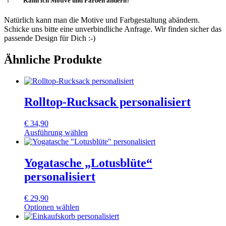
Kann ich Motive und Farben ändern?
Natürlich kann man die Motive und Farbgestaltung abändern.
Schicke uns bitte eine unverbindliche Anfrage. Wir finden sicher das
passende Design für Dich :-)
Ähnliche Produkte
Rolltop-Rucksack personalisiert
€
34,90
Ausführung wählen
Dieses
Produkt
weist
Yogatasche „Lotusblüte“
mehrere
personalisiert
Varianten
auf.
Die
€
29,90
Optionen
Optionen wählen
können
Dieses
auf
Produkt