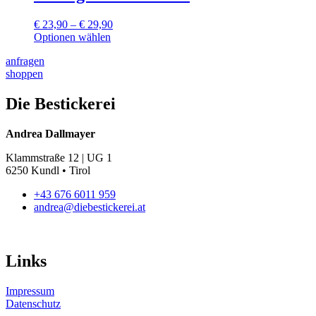
werden
auf.
Die
Preisspanne:
€
23,90
–
€
29,90
Optionen
€ 23,90
Optionen wählen
können
Dieses
bis
auf
anfragen
Produkt
€ 29,90
der
shoppen
weist
Produktseite
mehrere
gewählt
Varianten
Die Bestickerei
werden
auf.
Die
Andrea Dallmayer
Optionen
können
Klammstraße 12 | UG 1
auf
6250 Kundl • Tirol
der
Produktseite
+43 676 6011 959
gewählt
andrea@diebestickerei.at
werden
Links
Impressum
Datenschutz