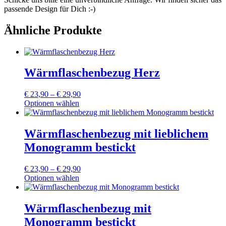
passende Design für Dich :-)
Ähnliche Produkte
Wärmflaschenbezug Herz
Preisspanne:
€
23,90
–
€
29,90
€ 23,90
Optionen wählen
Dieses
bis
Produkt
€ 29,90
weist
Wärmflaschenbezug mit lieblichem
mehrere
Monogramm bestickt
Varianten
auf.
Die
Preisspanne:
€
23,90
–
€
29,90
Optionen
€ 23,90
Optionen wählen
können
Dieses
bis
auf
Produkt
€ 29,90
der
weist
Wärmflaschenbezug mit
Produktseite
mehrere
Monogramm bestickt
gewählt
Varianten