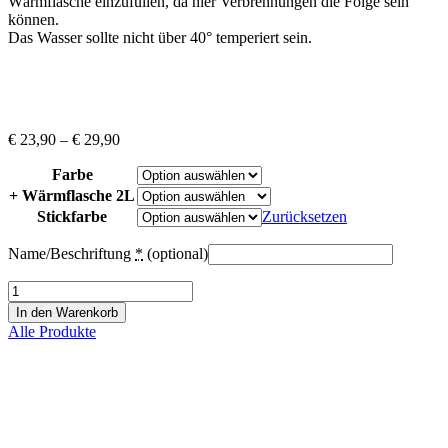
Wärmflasche einzufüllen, da hier Verbrennungen die Folge sein
können.
Das Wasser sollte nicht über 40° temperiert sein.
Preisspanne:
€
23,90
–
€
29,90
€ 23,90
Farbe
bis
€ 29,90
+ Wärmflasche 2L
Stickfarbe
Zurücksetzen
Name/Beschriftung
*
(optional)
Wärmflasche
Regenbogen
In den Warenkorb
bestickt
Alle Produkte
Menge