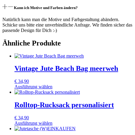
Kann ich Motive und Farben ändern?
Natürlich kann man die Motive und Farbgestaltung abändern.
Schicke uns bitte eine unverbindliche Anfrage. Wir finden sicher das
passende Design für Dich :-)
Ähnliche Produkte
Vintage Jute Beach Bag meerweh
€
34,90
Ausführung wählen
Dieses
Produkt
weist
Rolltop-Rucksack personalisiert
mehrere
Varianten
€
34,90
auf.
Ausführung wählen
Die
Dieses
Optionen
Produkt