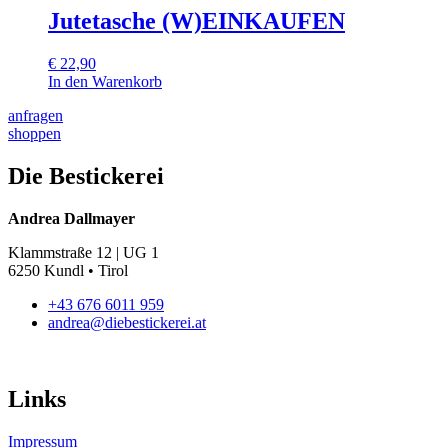
können
weist
Jutetasche (W)EINKAUFEN
auf
mehrere
der
Varianten
Produktseite
€
22,90
auf.
gewählt
In den Warenkorb
Die
werden
Optionen
anfragen
können
shoppen
auf
der
Die Bestickerei
Produktseite
gewählt
werden
Andrea Dallmayer
Klammstraße 12 | UG 1
6250 Kundl • Tirol
+43 676 6011 959
andrea@diebestickerei.at
Links
Impressum